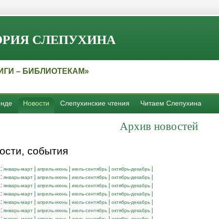
РИЯ СЛЕПУХИНА
ИГИ – БИБЛИОТЕКАМ»
нде
Новости
Слепухинские чтения
Читаем Слепухина
Архив
новостей
ости, события
.:
|
|
|
|
январь-март
апрель-июнь
июль-сентябрь
октябрь-декабрь
.:
|
|
|
|
январь-март
апрель-июнь
июль-сентябрь
октябрь-декабрь
.:
|
|
|
|
январь-март
апрель-июнь
июль-сентябрь
октябрь-декабрь
.:
|
|
|
|
январь-март
апрель-июнь
июль-сентябрь
октябрь-декабрь
.:
|
|
|
|
январь-март
апрель-июнь
июль-сентябрь
октябрь-декабрь
.:
|
|
|
|
январь-март
апрель-июнь
июль-сентябрь
октябрь-декабрь
.:
|
|
|
|
январь-март
апрель-июнь
июль-сентябрь
октябрь-декабрь