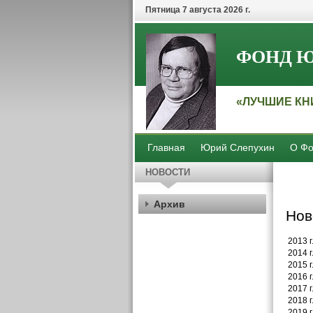
Пятница 7 августа 2026 г.
ФОНД Ю
«ЛУЧШИЕ КН
Главная
Юрий Слепухин
О Фо
НОВОСТИ
Архив
Нов
2013 г
2014 г
2015 г
2016 г
2017 г
2018 г
2019 г