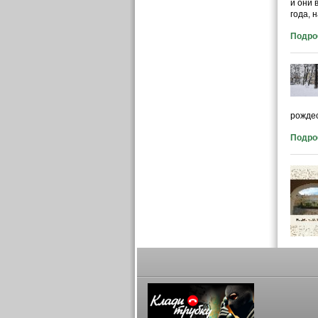
и они 
года, 
Подроб
рождес
Подроб