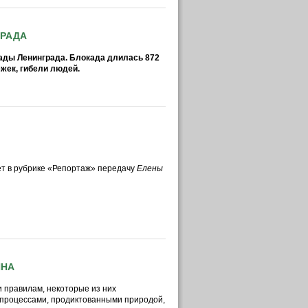
ГРАДА
окады Ленинграда. Блокада длилась 872
жек, гибели людей.
т в рубрике «Репортаж» передачу
Елены
ИНА
и правилам, некоторые из них
 процессами, продиктованными природой,