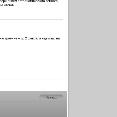
завершением астрономического земного
ние итогов…
настроение – до 2 февраля ждем вас на
Наверх