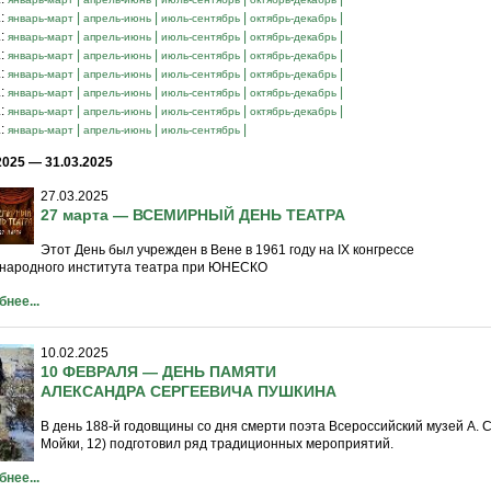
.:
|
|
|
|
январь-март
апрель-июнь
июль-сентябрь
октябрь-декабрь
.:
|
|
|
|
январь-март
апрель-июнь
июль-сентябрь
октябрь-декабрь
.:
|
|
|
|
январь-март
апрель-июнь
июль-сентябрь
октябрь-декабрь
.:
|
|
|
|
январь-март
апрель-июнь
июль-сентябрь
октябрь-декабрь
.:
|
|
|
|
январь-март
апрель-июнь
июль-сентябрь
октябрь-декабрь
.:
|
|
|
|
январь-март
апрель-июнь
июль-сентябрь
октябрь-декабрь
.:
|
|
|
январь-март
апрель-июнь
июль-сентябрь
2025 — 31.03.2025
27.03.2025
27 марта — ВСЕМИРНЫЙ ДЕНЬ ТЕАТРА
Этот День был учрежден в Вене в 1961 году на IX конгрессе
народного института театра при ЮНЕСКО
нее...
10.02.2025
10 ФЕВРАЛЯ — ДЕНЬ ПАМЯТИ
АЛЕКСАНДРА СЕРГЕЕВИЧА ПУШКИНА
В день 188-й годовщины со дня смерти поэта Всероссийский музей А. С
Мойки, 12) подготовил ряд традиционных мероприятий.
нее...