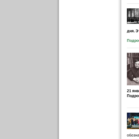
дня. Э
Подроб
21 янв
Подро
обозна