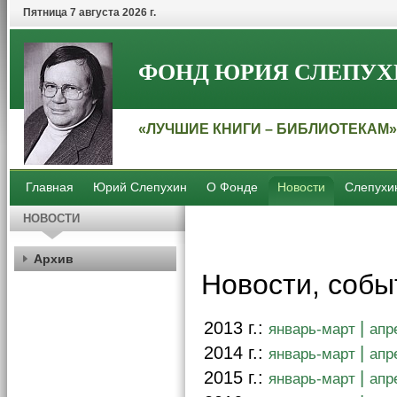
Пятница 7 августа 2026 г.
ФОНД ЮРИЯ СЛЕПУХ
«ЛУЧШИЕ КНИГИ – БИБЛИОТЕКАМ»
Главная
Юрий Слепухин
О Фонде
Новости
Слепухи
НОВОСТИ
Архив
Новости, собы
2013 г.:
|
январь-март
апр
2014 г.:
|
январь-март
апр
2015 г.:
|
январь-март
апр