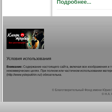
Подробнее...
Условия использования
Внимание:
Содержание настоящего сайта, включая все изображения и т
некоммерческих целях. При полном или частичном использовании матер
(http://www.yslepukhin.ru/) обязательна.
© Благотворительный Фонд имени Юрия Г
© Н.А.