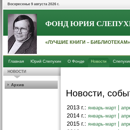
Воскресенье 9 августа 2026 г.
ФОНД ЮРИЯ СЛЕПУХ
«ЛУЧШИЕ КНИГИ – БИБЛИОТЕКАМ»
Главная
Юрий Слепухин
О Фонде
Новости
Слепухи
НОВОСТИ
Архив
Новости, собы
2013 г.:
|
январь-март
апр
2014 г.:
|
январь-март
апр
2015 г.:
|
январь-март
апр