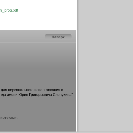
19_prog.pdf
Наверх
 для персонального использования в
онда имени Юрия Григорьевича Слепухина"
лиотекам».