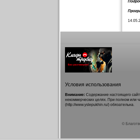
Подро
Прогр
14.05.
Условия использования
Внимание:
Содержание настоящего сайта
некоммерческих целях. При полном или 
(http://www.yslepukhin.ru/) обязательна.
© Благотв