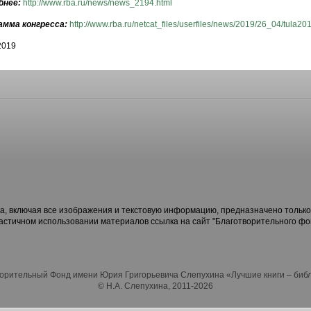
бнее:
http://www.rba.ru/news/news_2194.html
амма конгресса:
http://www.rba.ru/netcat_files/userfiles/news/2019/26_04/tula20
2019
, включая все изображения и текстовую информацию, предназначено только
частичном использовании материалов ссылка на сайт "Благотворительного ф
орительный Фонд имени Юрия Григорьевича Слепухина «Лучшие книги – биб
© Н.А. Слепухина, 2011-2026