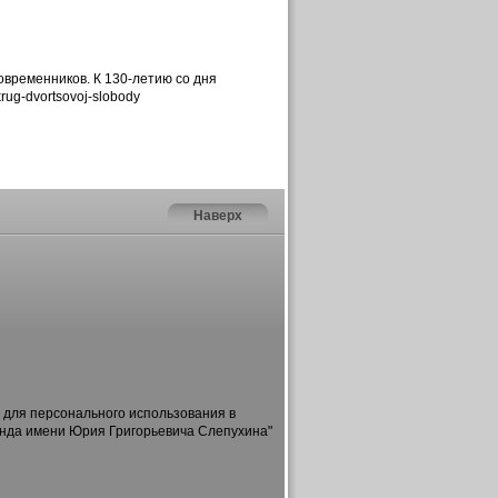
овременников. К 130-летию со дня
rug-dvortsovoj-slobody
Наверх
 для персонального использования в
онда имени Юрия Григорьевича Слепухина"