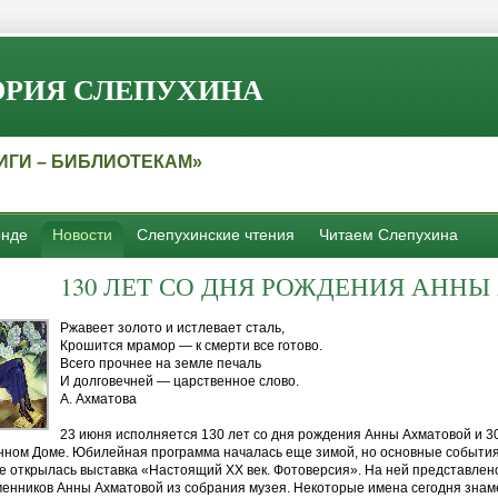
РИЯ СЛЕПУХИНА
ИГИ – БИБЛИОТЕКАМ»
нде
Новости
Слепухинские чтения
Читаем Слепухина
130
ЛЕТ СО ДНЯ РОЖДЕНИЯ АННЫ
Ржавеет золото и истлевает сталь,
Крошится мрамор — к смерти все готово.
Всего прочнее на земле печаль
И долговечней — царственное слово.
А. Ахматова
23 июня исполняется 130 лет со дня рождения Анны Ахматовой и 30
ном Доме. Юбилейная программа началась еще зимой, но основные события 
е открылась выставка «Настоящий XX век. Фотоверсия». На ней представле
енников Анны Ахматовой из собрания музея. Некоторые имена сегодня знаме