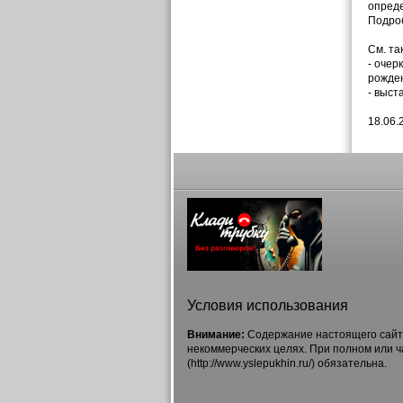
опреде
Подро
См. та
- очер
рожден
- выста
18.06.
Условия использования
Внимание:
Содержание настоящего сайта
некоммерческих целях. При полном или 
(http://www.yslepukhin.ru/) обязательна.