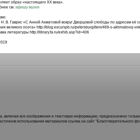
ляют образ «настоящего ХХ века».
бнее см.
афишу
музея
кже:
к Н. В. Гаврис «С Анной Ахматовой вокруг Дворцовой слободы по адресам её с
ия великого поэта» http://blog.excurspb.ru/petersburg/item/469-s-akhmatovoj-vok
вка литературы http://library.fa.ru/exhib.asp?id=406
2019
, включая все изображения и текстовую информацию, предназначено только
частичном использовании материалов ссылка на сайт "Благотворительного ф