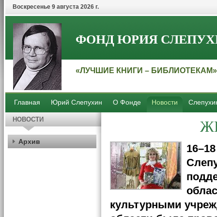
Воскресенье 9 августа 2026 г.
ФОНД ЮРИЯ СЛЕПУХ
«ЛУЧШИЕ КНИГИ – БИБЛИОТЕКАМ»
Главная
Юрий Слепухин
О Фонде
Новости
Слепухи
Ж
НОВОСТИ
Архив
16–18
Слепу
подде
облас
культурными учреж